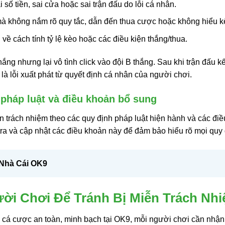
số tiền, sai cửa hoặc sai trận đấu do lỗi cá nhân.
à không nắm rõ quy tắc, dẫn đến thua cược hoặc không hiểu kế
về cách tính tỷ lệ kèo hoặc các điều kiện thắng/thua.
ng nhưng lại vô tình click vào đội B thắng. Sau khi trận đấu kế
 là lỗi xuất phát từ quyết định cá nhân của người chơi.
pháp luật và điều khoản bổ sung
n trách nhiệm theo các quy định pháp luật hiện hành và các đi
ra và cập nhật các điều khoản này để đảm bảo hiểu rõ mọi quy 
Nhà Cái OK9
ời Chơi Để Tránh Bị Miễn Trách Nh
m cá cược an toàn, minh bạch tại OK9, mỗi người chơi cần nhận