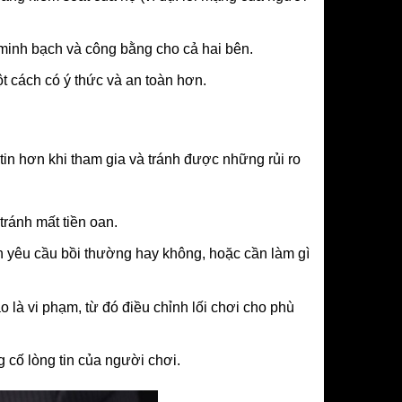
 minh bạch và công bằng cho cả hai bên.
t cách có ý thức và an toàn hơn.
 tin hơn khi tham gia và tránh được những rủi ro
ránh mất tiền oan.
ền yêu cầu bồi thường hay không, hoặc cần làm gì
 là vi phạm, từ đó điều chỉnh lối chơi cho phù
 cố lòng tin của người chơi.