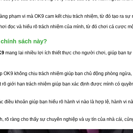
ràng phạm vi mà OK9 cam kết chịu trách nhiệm, từ đó tạo ra sự
i đọc và hiểu rõ trách nhiệm của mình, từ đó chơi cá cược mộ
 chính sách này?
K9
mang lại nhiều lợi ích thiết thực cho người chơi, giúp bạn tự
p OK9 không chịu trách nhiệm giúp bạn chủ động phòng ngừa, t
ết rõ giới hạn trách nhiệm giúp bạn xác định được mình có quy
điều khoản giúp bạn hiểu rõ hành vi nào là hợp lệ, hành vi nào
 rõ ràng cho thấy sự chuyên nghiệp và uy tín của nhà cái, củng