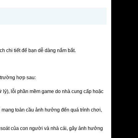
ch chi tiết để bạn dễ dàng nắm bắt.
c trường hợp sau:
ử lý), lỗi phần mềm game do nhà cung cấp hoặc
cố mạng toàn cầu ảnh hưởng đến quá trình chơi,
soát của con người và nhà cái, gây ảnh hưởng