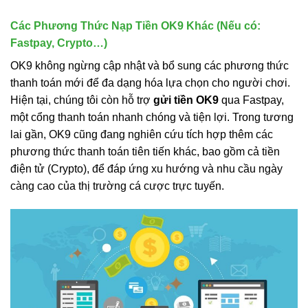
Các Phương Thức Nạp Tiền OK9 Khác (Nếu có:
Fastpay, Crypto…)
OK9 không ngừng cập nhật và bổ sung các phương thức
thanh toán mới để đa dạng hóa lựa chọn cho người chơi.
Hiện tại, chúng tôi còn hỗ trợ
gửi tiền OK9
qua Fastpay,
một cổng thanh toán nhanh chóng và tiện lợi. Trong tương
lai gần, OK9 cũng đang nghiên cứu tích hợp thêm các
phương thức thanh toán tiên tiến khác, bao gồm cả tiền
điện tử (Crypto), để đáp ứng xu hướng và nhu cầu ngày
càng cao của thị trường cá cược trực tuyến.