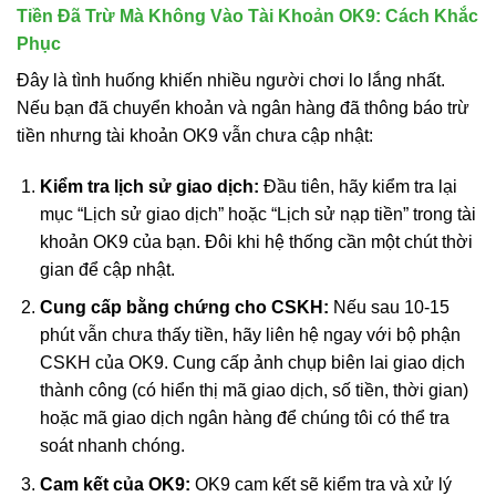
Tiền Đã Trừ Mà Không Vào Tài Khoản OK9: Cách Khắc
Phục
Đây là tình huống khiến nhiều người chơi lo lắng nhất.
Nếu bạn đã chuyển khoản và ngân hàng đã thông báo trừ
tiền nhưng tài khoản OK9 vẫn chưa cập nhật:
Kiểm tra lịch sử giao dịch:
Đầu tiên, hãy kiểm tra lại
mục “Lịch sử giao dịch” hoặc “Lịch sử nạp tiền” trong tài
khoản OK9 của bạn. Đôi khi hệ thống cần một chút thời
gian để cập nhật.
Cung cấp bằng chứng cho CSKH:
Nếu sau 10-15
phút vẫn chưa thấy tiền, hãy liên hệ ngay với bộ phận
CSKH của OK9. Cung cấp ảnh chụp biên lai giao dịch
thành công (có hiển thị mã giao dịch, số tiền, thời gian)
hoặc mã giao dịch ngân hàng để chúng tôi có thể tra
soát nhanh chóng.
Cam kết của OK9:
OK9 cam kết sẽ kiểm tra và xử lý