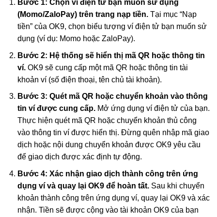
Bước 1: Chọn ví điện tử bạn muốn sử dụng
(Momo/ZaloPay) trên trang nạp tiền.
Tại mục “Nạp
tiền” của OK9, chọn biểu tượng ví điện tử bạn muốn sử
dụng (ví dụ: Momo hoặc ZaloPay).
Bước 2: Hệ thống sẽ hiển thị mã QR hoặc thông tin
ví.
OK9 sẽ cung cấp một mã QR hoặc thông tin tài
khoản ví (số điện thoại, tên chủ tài khoản).
Bước 3: Quét mã QR hoặc chuyển khoản vào thông
tin ví được cung cấp.
Mở ứng dụng ví điện tử của bạn.
Thực hiện quét mã QR hoặc chuyển khoản thủ công
vào thông tin ví được hiển thị. Đừng quên nhập mã giao
dịch hoặc nội dung chuyển khoản được OK9 yêu cầu
để giao dịch được xác định tự động.
Bước 4: Xác nhận giao dịch thành công trên ứng
dụng ví và quay lại OK9 để hoàn tất.
Sau khi chuyển
khoản thành công trên ứng dụng ví, quay lại OK9 và xác
nhận. Tiền sẽ được cộng vào tài khoản OK9 của bạn