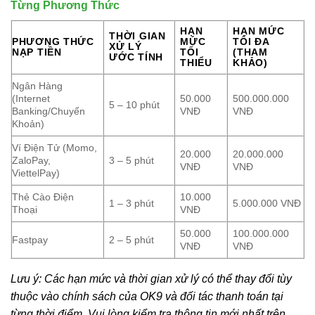
Từng Phương Thức
HẠN
HẠN MỨC
THỜI GIAN
PHƯƠNG THỨC
MỨC
TỐI ĐA
XỬ LÝ
NẠP TIỀN
TỐI
(THAM
ƯỚC TÍNH
THIỂU
KHẢO)
Ngân Hàng
(Internet
50.000
500.000.000
5 – 10 phút
Banking/Chuyển
VNĐ
VNĐ
Khoản)
Ví Điện Tử (Momo,
20.000
20.000.000
ZaloPay,
3 – 5 phút
VNĐ
VNĐ
ViettelPay)
Thẻ Cào Điện
10.000
1 – 3 phút
5.000.000 VNĐ
Thoại
VNĐ
50.000
100.000.000
Fastpay
2 – 5 phút
VNĐ
VNĐ
Lưu ý: Các hạn mức và thời gian xử lý có thể thay đổi tùy
thuộc vào chính sách của OK9 và đối tác thanh toán tại
từng thời điểm. Vui lòng kiểm tra thông tin mới nhất trên