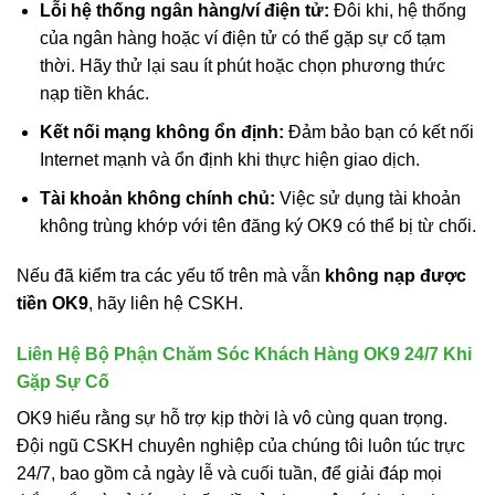
Lỗi hệ thống ngân hàng/ví điện tử:
Đôi khi, hệ thống
của ngân hàng hoặc ví điện tử có thể gặp sự cố tạm
thời. Hãy thử lại sau ít phút hoặc chọn phương thức
nạp tiền khác.
Kết nối mạng không ổn định:
Đảm bảo bạn có kết nối
Internet mạnh và ổn định khi thực hiện giao dịch.
Tài khoản không chính chủ:
Việc sử dụng tài khoản
không trùng khớp với tên đăng ký OK9 có thể bị từ chối.
Nếu đã kiểm tra các yếu tố trên mà vẫn
không nạp được
tiền OK9
, hãy liên hệ CSKH.
Liên Hệ Bộ Phận Chăm Sóc Khách Hàng OK9 24/7 Khi
Gặp Sự Cố
OK9 hiểu rằng sự hỗ trợ kịp thời là vô cùng quan trọng.
Đội ngũ CSKH chuyên nghiệp của chúng tôi luôn túc trực
24/7, bao gồm cả ngày lễ và cuối tuần, để giải đáp mọi