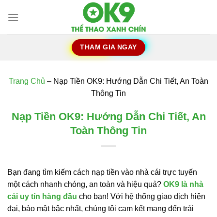
Chuyển
đến
nội
dung
THAM GIA NGAY
Trang Chủ
–
Nạp Tiền OK9: Hướng Dẫn Chi Tiết, An Toàn
Thông Tin
Nạp Tiền OK9: Hướng Dẫn Chi Tiết, An
Toàn Thông Tin
Bạn đang tìm kiếm cách nạp tiền vào nhà cái trực tuyến
một cách nhanh chóng, an toàn và hiệu quả?
OK9 là nhà
cái uy tín hàng đầu
cho bạn! Với hệ thống giao dịch hiện
đại, bảo mật bậc nhất, chúng tôi cam kết mang đến trải