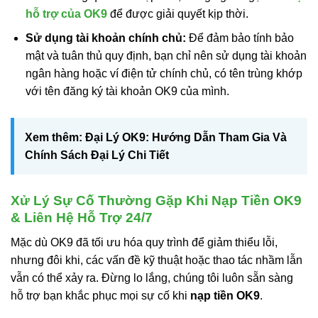
hỗ trợ của OK9
để được giải quyết kịp thời.
Sử dụng tài khoản chính chủ:
Để đảm bảo tính bảo
mật và tuân thủ quy định, bạn chỉ nên sử dụng tài khoản
ngân hàng hoặc ví điện tử chính chủ, có tên trùng khớp
với tên đăng ký tài khoản OK9 của mình.
Xem thêm:
Đại Lý OK9: Hướng Dẫn Tham Gia Và
Chính Sách Đại Lý Chi Tiết
Xử Lý Sự Cố Thường Gặp Khi Nạp Tiền OK9
& Liên Hệ Hỗ Trợ 24/7
Mặc dù OK9 đã tối ưu hóa quy trình để giảm thiểu lỗi,
nhưng đôi khi, các vấn đề kỹ thuật hoặc thao tác nhầm lẫn
vẫn có thể xảy ra. Đừng lo lắng, chúng tôi luôn sẵn sàng
hỗ trợ bạn khắc phục mọi sự cố khi
nạp tiền OK9
.