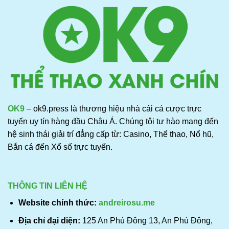
OK9
– ok9.press là thương hiệu nhà cái cá cược trực
tuyến uy tín hàng đầu Châu Á. Chúng tôi tự hào mang đến
hệ sinh thái giải trí đẳng cấp từ: Casino, Thể thao, Nổ hũ,
Bắn cá đến Xổ số trực tuyến.
THÔNG TIN LIÊN HỆ
Website chính thức:
andreirosu.me
Địa chỉ đại diện:
125 An Phú Đông 13, An Phú Đông,