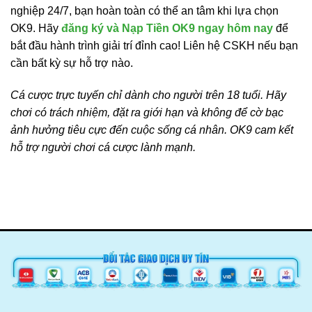
nghiệp 24/7, bạn hoàn toàn có thể an tâm khi lựa chọn
OK9. Hãy
đăng ký và Nạp Tiền OK9 ngay hôm nay
để
bắt đầu hành trình giải trí đỉnh cao! Liên hệ CSKH nếu bạn
cần bất kỳ sự hỗ trợ nào.
Cá cược trực tuyến chỉ dành cho người trên 18 tuổi. Hãy
chơi có trách nhiệm, đặt ra giới hạn và không để cờ bạc
ảnh hưởng tiêu cực đến cuộc sống cá nhân. OK9 cam kết
hỗ trợ người chơi cá cược lành mạnh.