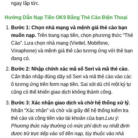
ngay lập tức.
Hướng Dẫn Nạp Tiền OK9 Bằng Thẻ Cào Điện Thoại
Bước 1: Chọn nhà mạng và mệnh giá thẻ cào bạn
muốn nạp.
Trên trang nạp tiền, chọn phương thức “Thẻ
Cào”. Lựa chọn nhà mạng (Viettel, Mobifone,
Vinaphone) và mệnh giá thẻ cào tương ứng với thẻ bạn
đang có.
Bước 2: Nhập chính xác mã số Seri và mã thẻ cào.
Cẩn thận nhập đúng dãy số Seri và mã thẻ cào vào các
ô tương ứng trên form nạp tiền. Sai sót dù chỉ một ký tự
cũng có thể khiến giao dịch không thành công.
Bước 3: Xác nhận giao dịch và chờ hệ thống xử lý.
Nhấn “Xác nhận” và chờ vài giây để hệ thống kiểm tra
thẻ cào và cộng tiền vào tài khoản của bạn.
Lưu ý:
Phương thức này thường có mức phí dịch vụ nhất định
được trừ trực tiếp vào số tiền nạp, tùy thuộc vào nhà