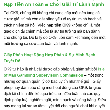
Nạp Tiền An Toàn & Chơi Giải Trí Lành Mạnh
Tại OK9, chúng tôi không chỉ cung cấp một nền tảng cá
cược giải trí mà còn đặt nặng yếu tố uy tín, minh bạch và
trách nhiệm xã hội. Việc
nạp tiền OK9
không chỉ là một
giao dịch tài chính mà còn là sự tin tưởng mà bạn dành
cho chúng tôi. Đó là lý do OK9 luôn cam kết mang đến một
môi trường cá cược an toàn và lành mạnh.
Giấy Phép Hoạt Động Hợp Pháp & Sự Minh Bạch
Tuyệt Đối
OK9 tự hào là nhà cái được cấp phép và giám sát bởi
Isle
of Man Gambling Supervision Commission
– một trong
những cơ quan quản lý cờ bạc uy tín nhất thế giới. Giấy
phép này đảm bảo rằng mọi hoạt động của OK9, từ giao
dịch tài chính đến kết quả trò chơi, đều tuân thủ các quy
định pháp luật nghiêm ngặt, minh bạch và công bằng. Điều
này mang lại sự an tâm tuyệt đối cho người chơi khi quyết