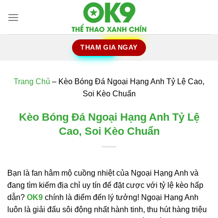
Chuyển
đến
nội
dung
THAM GIA NGAY
Trang Chủ
–
Kèo Bóng Đá Ngoại Hạng Anh Tỷ Lệ Cao,
Soi Kèo Chuẩn
Kèo Bóng Đá Ngoại Hạng Anh Tỷ Lệ
Cao, Soi Kèo Chuẩn
Bạn là fan hâm mộ cuồng nhiệt của Ngoại Hạng Anh và
đang tìm kiếm địa chỉ uy tín để đặt cược với tỷ lệ kèo hấp
dẫn?
OK9
chính là điểm đến lý tưởng! Ngoại Hạng Anh
luôn là giải đấu sôi động nhất hành tinh, thu hút hàng triệu