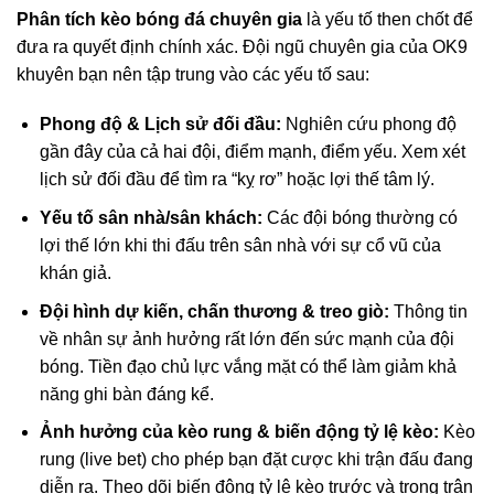
Phân tích kèo bóng đá chuyên gia
là yếu tố then chốt để
đưa ra quyết định chính xác. Đội ngũ chuyên gia của OK9
khuyên bạn nên tập trung vào các yếu tố sau:
Phong độ & Lịch sử đối đầu:
Nghiên cứu phong độ
gần đây của cả hai đội, điểm mạnh, điểm yếu. Xem xét
lịch sử đối đầu để tìm ra “kỵ rơ” hoặc lợi thế tâm lý.
Yếu tố sân nhà/sân khách:
Các đội bóng thường có
lợi thế lớn khi thi đấu trên sân nhà với sự cổ vũ của
khán giả.
Đội hình dự kiến, chấn thương & treo giò:
Thông tin
về nhân sự ảnh hưởng rất lớn đến sức mạnh của đội
bóng. Tiền đạo chủ lực vắng mặt có thể làm giảm khả
năng ghi bàn đáng kể.
Ảnh hưởng của kèo rung & biến động tỷ lệ kèo:
Kèo
rung (live bet) cho phép bạn đặt cược khi trận đấu đang
diễn ra. Theo dõi biến động tỷ lệ kèo trước và trong trận