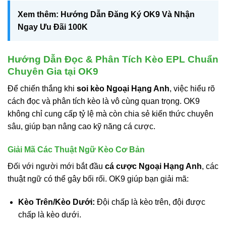
Xem thêm:
Hướng Dẫn Đăng Ký OK9 Và Nhận
Ngay Ưu Đãi 100K
Hướng Dẫn Đọc & Phân Tích Kèo EPL Chuẩn
Chuyên Gia tại OK9
Để chiến thắng khi
soi kèo Ngoại Hạng Anh
, việc hiểu rõ
cách đọc và phân tích kèo là vô cùng quan trọng. OK9
không chỉ cung cấp tỷ lệ mà còn chia sẻ kiến thức chuyên
sâu, giúp bạn nâng cao kỹ năng cá cược.
Giải Mã Các Thuật Ngữ Kèo Cơ Bản
Đối với người mới bắt đầu
cá cược Ngoại Hạng Anh
, các
thuật ngữ có thể gây bối rối. OK9 giúp bạn giải mã:
Kèo Trên/Kèo Dưới:
Đội chấp là kèo trên, đội được
chấp là kèo dưới.