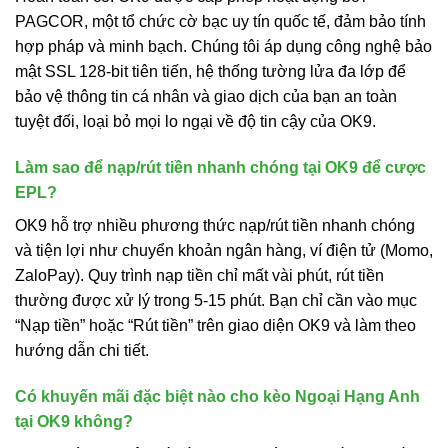
PAGCOR, một tổ chức cờ bạc uy tín quốc tế, đảm bảo tính
hợp pháp và minh bạch. Chúng tôi áp dụng công nghệ bảo
mật SSL 128-bit tiên tiến, hệ thống tường lửa đa lớp để
bảo vệ thông tin cá nhân và giao dịch của bạn an toàn
tuyệt đối, loại bỏ mọi lo ngại về độ tin cậy của OK9.
Làm sao để nạp/rút tiền nhanh chóng tại OK9 để cược
EPL?
OK9 hỗ trợ nhiều phương thức nạp/rút tiền nhanh chóng
và tiện lợi như chuyển khoản ngân hàng, ví điện tử (Momo,
ZaloPay). Quy trình nạp tiền chỉ mất vài phút, rút tiền
thường được xử lý trong 5-15 phút. Bạn chỉ cần vào mục
“Nạp tiền” hoặc “Rút tiền” trên giao diện OK9 và làm theo
hướng dẫn chi tiết.
Có khuyến mãi đặc biệt nào cho kèo Ngoại Hạng Anh
tại OK9 không?