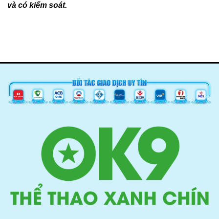
và có kiểm soát.