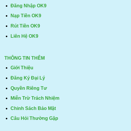
Đăng Nhập OK9
Nạp Tiền OK9
Rút Tiền OK9
Liên Hệ OK9
THÔNG TIN THÊM
Giới Thiệu
Đăng Ký Đại Lý
Quyền Riêng Tư
Miễn Trừ Trách Nhiệm
Chinh Sách Bảo Mật
Câu Hỏi Thường Gặp