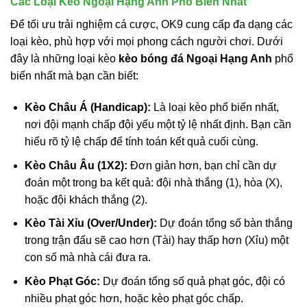
Các Loại Kèo Ngoại Hạng Anh Phổ Biến Nhất
Để tối ưu trải nghiệm cá cược, OK9 cung cấp đa dạng các
loại kèo, phù hợp với mọi phong cách người chơi. Dưới
đây là những loại kèo
kèo bóng đá Ngoại Hạng Anh
phổ
biến nhất mà bạn cần biết:
Kèo Châu Á (Handicap):
Là loại kèo phổ biến nhất,
nơi đội mạnh chấp đội yếu một tỷ lệ nhất định. Bạn cần
hiểu rõ tỷ lệ chấp để tính toán kết quả cuối cùng.
Kèo Châu Âu (1X2):
Đơn giản hơn, bạn chỉ cần dự
đoán một trong ba kết quả: đội nhà thắng (1), hòa (X),
hoặc đội khách thắng (2).
Kèo Tài Xỉu (Over/Under):
Dự đoán tổng số bàn thắng
trong trận đấu sẽ cao hơn (Tài) hay thấp hơn (Xỉu) một
con số mà nhà cái đưa ra.
Kèo Phạt Góc:
Dự đoán tổng số quả phạt góc, đội có
nhiều phạt góc hơn, hoặc kèo phạt góc chấp.