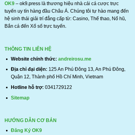
OK9
– ok9.press là thương hiệu nhà cái cá cược trực
tuyến uy tín hàng đầu Châu Á. Chúng tôi tự hào mang đến
hệ sinh thái giải trí đẳng cấp từ: Casino, Thể thao, Nổ hũ,
Bắn cá đến Xổ số trực tuyến.
THÔNG TIN LIÊN HỆ
Website chính thức:
andreirosu.me
Địa chỉ đại diện:
125 An Phú Đông 13, An Phú Đông,
Quận 12, Thành phố Hồ Chí Minh, Vietnam
Hotline hỗ trợ:
0341729122
Sitemap
HƯỚNG DẪN CƠ BẢN
Đăng Ký OK9