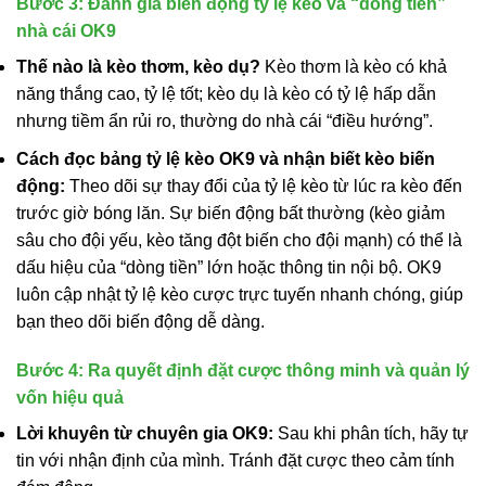
Bước 3: Đánh giá biến động tỷ lệ kèo và “dòng tiền”
nhà cái OK9
Thế nào là kèo thơm, kèo dụ?
Kèo thơm là kèo có khả
năng thắng cao, tỷ lệ tốt; kèo dụ là kèo có tỷ lệ hấp dẫn
nhưng tiềm ẩn rủi ro, thường do nhà cái “điều hướng”.
Cách đọc bảng tỷ lệ kèo OK9 và nhận biết kèo biến
động:
Theo dõi sự thay đổi của tỷ lệ kèo từ lúc ra kèo đến
trước giờ bóng lăn. Sự biến động bất thường (kèo giảm
sâu cho đội yếu, kèo tăng đột biến cho đội mạnh) có thể là
dấu hiệu của “dòng tiền” lớn hoặc thông tin nội bộ. OK9
luôn cập nhật tỷ lệ kèo cược trực tuyến nhanh chóng, giúp
bạn theo dõi biến động dễ dàng.
Bước 4: Ra quyết định đặt cược thông minh và quản lý
vốn hiệu quả
Lời khuyên từ chuyên gia OK9:
Sau khi phân tích, hãy tự
tin với nhận định của mình. Tránh đặt cược theo cảm tính