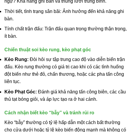
ngự? Khả năng ghi bàn và thủng lưới trung bình.
Thời tiết, tình trạng sân bãi: Ảnh hưởng đến khả năng ghi
bàn.
Tính chất trận đấu: Trận đấu quan trọng thường thận trọng,
ít bàn.
Chiến thuật soi kèo rung, kèo phạt góc
Kèo Rung:
Đòi hỏi sự tập trung cao độ vào diễn biến trận
đấu. Kèo rung thường có giá trị cao khi có các tình huống
đột biến như thẻ đỏ, chấn thương, hoặc các pha tấn công
liên tục.
Kèo Phạt Góc:
Đánh giá khả năng tấn công biên, các cầu
thủ tạt bóng giỏi, và áp lực tạo ra ở hai cánh.
Cách nhận biết kèo “bẫy” và tránh rủi ro
Kèo “bẫy” thường có tỷ lệ hấp dẫn một cách bất thường
cho cửa dưới hoặc tỷ lệ kèo biến động mạnh mà không có