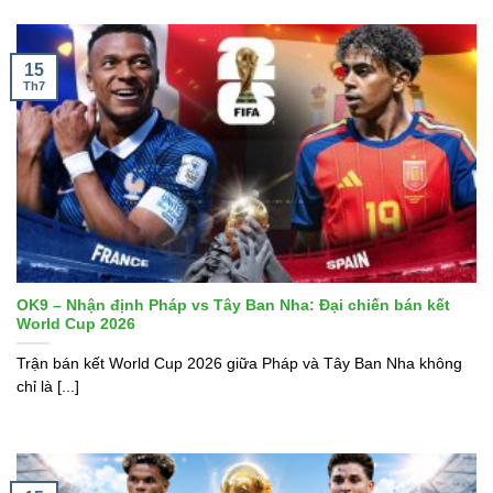
15
Th7
OK9 – Nhận định Pháp vs Tây Ban Nha: Đại chiến bán kết
World Cup 2026
Trận bán kết World Cup 2026 giữa Pháp và Tây Ban Nha không
chỉ là [...]