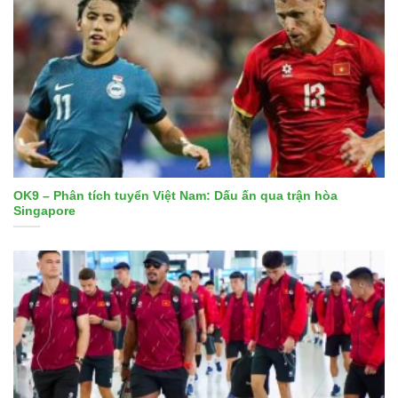
OK9 – Phân tích tuyển Việt Nam: Dấu ấn qua trận hòa
Singapore