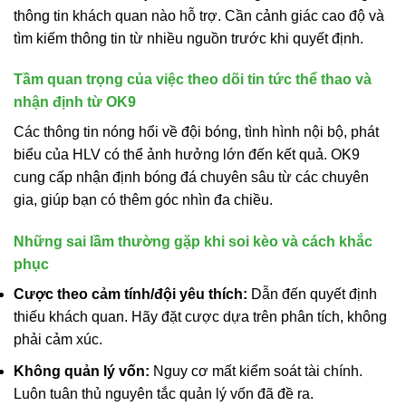
thông tin khách quan nào hỗ trợ. Cần cảnh giác cao độ và
tìm kiếm thông tin từ nhiều nguồn trước khi quyết định.
Tầm quan trọng của việc theo dõi tin tức thể thao và
nhận định từ OK9
Các thông tin nóng hổi về đội bóng, tình hình nội bộ, phát
biểu của HLV có thể ảnh hưởng lớn đến kết quả. OK9
cung cấp nhận định bóng đá chuyên sâu từ các chuyên
gia, giúp bạn có thêm góc nhìn đa chiều.
Những sai lầm thường gặp khi soi kèo và cách khắc
phục
Cược theo cảm tính/đội yêu thích:
Dẫn đến quyết định
thiếu khách quan. Hãy đặt cược dựa trên phân tích, không
phải cảm xúc.
Không quản lý vốn:
Nguy cơ mất kiểm soát tài chính.
Luôn tuân thủ nguyên tắc quản lý vốn đã đề ra.