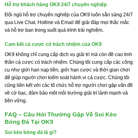
Hỗ trợ khách hàng OK9 24/7 chuyên nghiệp
Đội ngũ hỗ trợ chuyên nghiệp của OK9 luôn sẵn sàng 24/7
qua Live Chat, Hotline và Email để giải đáp mọi thắc mắc
và hỗ trợ bạn trong suốt quá trình trải nghiệm.
Cam kết cá cược có trách nhiệm của OK9
OK9 không chỉ cung cấp dịch vụ giải trí mà còn đề cao tinh
thần cá cược có trách nhiệm. Chúng tôi cung cấp các công
cụ như giới hạn nạp tiền, giới hạn cược và thời gian chơi
để giúp người chơi kiểm soát hành vi cá cược. Chúng tôi
cũng liên kết với các tổ chức hỗ trợ người chơi gặp vấn đề
về cờ bạc, đảm bảo một môi trường giải trí lành mạnh và
bền vững.
FAQ – Câu Hỏi Thường Gặp Về Soi Kèo
Bóng Đá Tại OK9
Soi kèo bóng đá là gì?