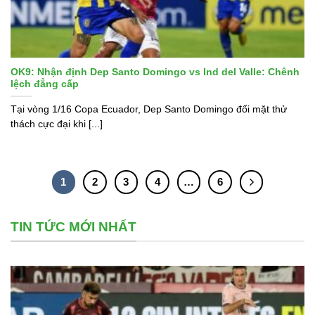
OK9: Nhận định Dep Santo Domingo vs Ind del Valle: Chênh
lệch đẳng cấp
Tại vòng 1/16 Copa Ecuador, Dep Santo Domingo đối mặt thử
thách cực đại khi [...]
1
2
3
4
…
6
TIN TỨC MỚI NHẤT