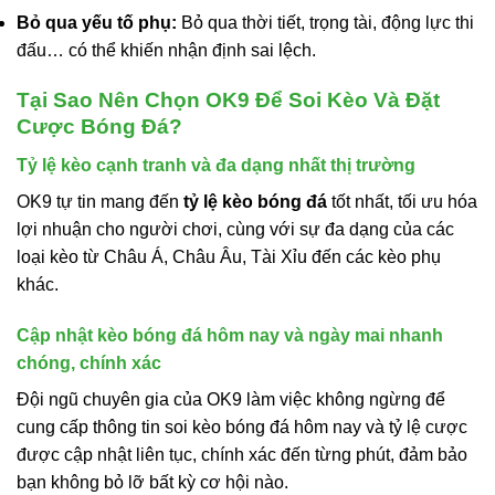
Bỏ qua yếu tố phụ:
Bỏ qua thời tiết, trọng tài, động lực thi
đấu… có thể khiến nhận định sai lệch.
Tại Sao Nên Chọn OK9 Để Soi Kèo Và Đặt
Cược Bóng Đá?
Tỷ lệ kèo cạnh tranh và đa dạng nhất thị trường
OK9 tự tin mang đến
tỷ lệ kèo bóng đá
tốt nhất, tối ưu hóa
lợi nhuận cho người chơi, cùng với sự đa dạng của các
loại kèo từ Châu Á, Châu Âu, Tài Xỉu đến các kèo phụ
khác.
Cập nhật kèo bóng đá hôm nay và ngày mai nhanh
chóng, chính xác
Đội ngũ chuyên gia của OK9 làm việc không ngừng để
cung cấp thông tin soi kèo bóng đá hôm nay và tỷ lệ cược
được cập nhật liên tục, chính xác đến từng phút, đảm bảo
bạn không bỏ lỡ bất kỳ cơ hội nào.