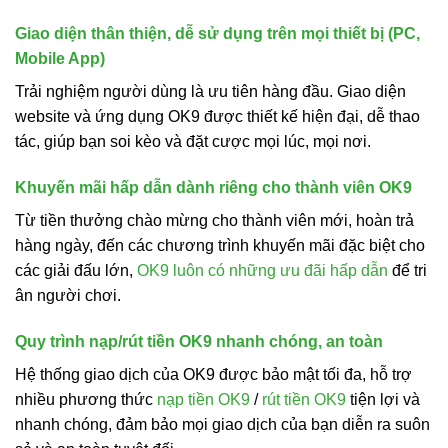
Giao diện thân thiện, dễ sử dụng trên mọi thiết bị (PC,
Mobile App)
Trải nghiệm người dùng là ưu tiên hàng đầu. Giao diện
website và ứng dụng OK9 được thiết kế hiện đại, dễ thao
tác, giúp bạn soi kèo và đặt cược mọi lúc, mọi nơi.
Khuyến mãi hấp dẫn dành riêng cho thành viên OK9
Từ tiền thưởng chào mừng cho thành viên mới, hoàn trả
hàng ngày, đến các chương trình khuyến mãi đặc biệt cho
các giải đấu lớn,
OK9 luôn có những ưu đãi hấp dẫn
để tri
ân người chơi.
Quy trình nạp/rút tiền OK9 nhanh chóng, an toàn
Hệ thống giao dịch của OK9 được bảo mật tối đa, hỗ trợ
nhiều phương thức
nạp tiền OK9
/
rút tiền OK9
tiện lợi và
nhanh chóng, đảm bảo mọi giao dịch của bạn diễn ra suôn