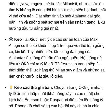
điểm tựa vạn người mê từ các Milanisti, nhưng sức ép
tâm lý khổng lồ cùng đội hình sứt mẻ khiến họ đánh mất
vị thế cửa trên. Đặt niềm tin vào một Atalanta gai góc,
bản lĩnh và không biết sợ hãi trên sân khách đang là xu
hướng đầu tư sáng giá nhất.
Kèo Tài Xỉu:
Triết lý đề cao sự an toàn của Max
Allegri có thể sẽ khiến hiệp 1 trôi qua với thế trận giằng
co, kín kẽ. Tuy nhiên, sức tấn công đa dạng của
Atalanta sẽ không để trận đấu ngủ quên. Hệ thống dữ
liệu từ OK9 chỉ ra tỷ lệ nổ “Tài” cực cao trong hiệp 2 –
thời điểm thể lực hàng thủ Milan suy giảm và những sai
lầm chết người bắt đầu lộ diện.
Kèo cầu thủ ghi bàn:
Chuyên trang OK9 ghi nhận
tỷ lệ ăn tiền thấp nhất (khả năng xảy ra cao nhất) cho
kịch bản Éderson hoặc Raspadori điền tên lên bảng tỷ
số. Phong độ chói sáng của bộ đôi này chính là chìa