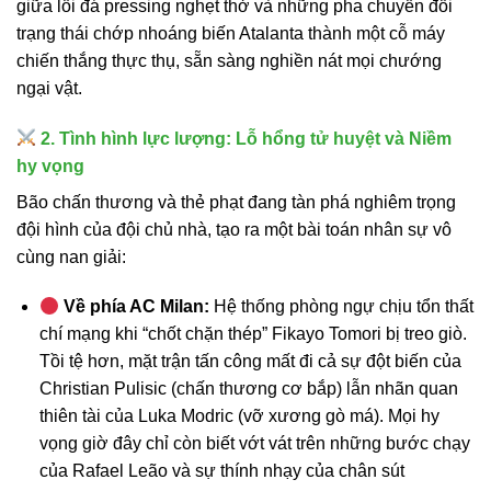
giữa lối đá pressing nghẹt thở và những pha chuyển đổi
trạng thái chớp nhoáng biến Atalanta thành một cỗ máy
chiến thắng thực thụ, sẵn sàng nghiền nát mọi chướng
ngại vật.
2. Tình hình lực lượng: Lỗ hổng tử huyệt và Niềm
hy vọng
Bão chấn thương và thẻ phạt đang tàn phá nghiêm trọng
đội hình của đội chủ nhà, tạo ra một bài toán nhân sự vô
cùng nan giải:
Về phía AC Milan:
Hệ thống phòng ngự chịu tổn thất
chí mạng khi “chốt chặn thép” Fikayo Tomori bị treo giò.
Tồi tệ hơn, mặt trận tấn công mất đi cả sự đột biến của
Christian Pulisic (chấn thương cơ bắp) lẫn nhãn quan
thiên tài của Luka Modric (vỡ xương gò má). Mọi hy
vọng giờ đây chỉ còn biết vớt vát trên những bước chạy
của Rafael Leão và sự thính nhạy của chân sút