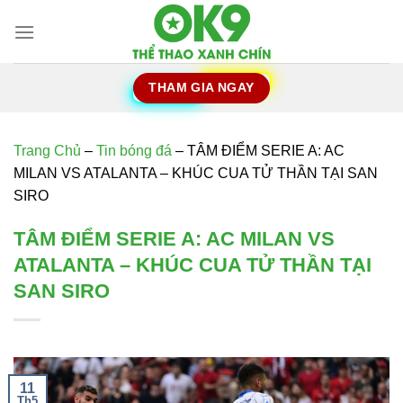
Chuyển
đến
nội
dung
THAM GIA NGAY
Trang Chủ
–
Tin bóng đá
–
TÂM ĐIỂM SERIE A: AC
MILAN VS ATALANTA – KHÚC CUA TỬ THẦN TẠI SAN
SIRO
TÂM ĐIỂM SERIE A: AC MILAN VS
ATALANTA – KHÚC CUA TỬ THẦN TẠI
SAN SIRO
11
Th5