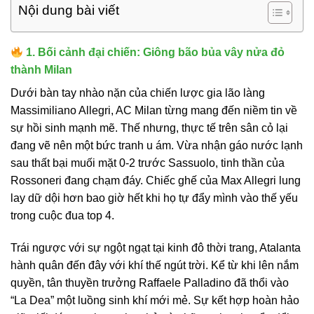
Nội dung bài viết
1. Bối cảnh đại chiến: Giông bão bủa vây nửa đỏ
thành Milan
Dưới bàn tay nhào nặn của chiến lược gia lão làng
Massimiliano Allegri, AC Milan từng mang đến niềm tin về
sự hồi sinh mạnh mẽ. Thế nhưng, thực tế trên sân cỏ lại
đang vẽ nên một bức tranh u ám. Vừa nhận gáo nước lạnh
sau thất bại muối mặt 0-2 trước Sassuolo, tinh thần của
Rossoneri đang chạm đáy. Chiếc ghế của Max Allegri lung
lay dữ dội hơn bao giờ hết khi họ tự đẩy mình vào thế yếu
trong cuộc đua top 4.
Trái ngược với sự ngột ngạt tại kinh đô thời trang, Atalanta
hành quân đến đây với khí thế ngút trời. Kể từ khi lên nắm
quyền, tân thuyền trưởng Raffaele Palladino đã thổi vào
“La Dea” một luồng sinh khí mới mẻ. Sự kết hợp hoàn hảo