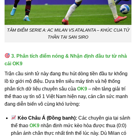
TÂM ĐIỂM SERIE A: AC MILAN VS ATALANTA – KHÚC CUA TỬ
THẦN TẠI SAN SIRO
3. Phân tích điểm nóng & Nhận định đầu tư từ nhà
cái OK9
Trận cầu sinh tử này đang thu hút dòng tiền đầu tư khổng
lồ từ giới mộ điệu. Dựa trên siêu máy tính và hệ thống
phân tích dữ liệu chuyên sâu của
OK9
– nền tảng giải trí
thể thao uy tín số 1 Việt Nam hiện nay
, cán cân sức mạnh
đang diễn biến vô cùng khó lường:
Kèo Châu Á (Đồng banh):
Các chuyên gia tại sảnh
thể thao
OK9
nhận định mức kèo hòa được thua (0:0)
phản ánh chân thực nhất tình thế lúc này. Dù Milan có