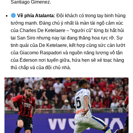
Santiago Gimenez.
Về phía Atalanta:
Đội khách có trong tay binh hùng
tướng mạnh. Đáng chú ý nhất là màn tái ngộ cảm xúc
của Charles De Ketelaere – “người cũ” từng bị hắt hủi
tại San Siro nhưng nay lại đang thăng hoa rực rỡ. Sự
tinh quái của De Ketelaere, kết hợp cùng sức càn lướt
của Giacomo Raspadori và nguồn năng lượng vô tận
của Éderson nơi tuyến giữa, hứa hẹn sẽ xé toạc hàng
thủ chắp vá của đội chủ nhà.