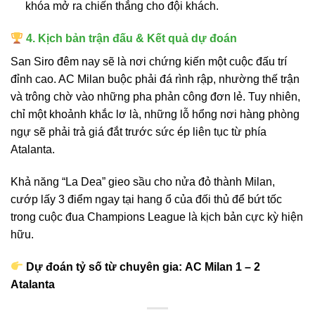
khóa mở ra chiến thắng cho đội khách.
4. Kịch bản trận đấu & Kết quả dự đoán
San Siro đêm nay sẽ là nơi chứng kiến một cuộc đấu trí
đỉnh cao. AC Milan buộc phải đá rình rập, nhường thế trận
và trông chờ vào những pha phản công đơn lẻ. Tuy nhiên,
chỉ một khoảnh khắc lơ là, những lỗ hổng nơi hàng phòng
ngự sẽ phải trả giá đắt trước sức ép liên tục từ phía
Atalanta.
Khả năng “La Dea” gieo sầu cho nửa đỏ thành Milan,
cướp lấy 3 điểm ngay tại hang ổ của đối thủ để bứt tốc
trong cuộc đua Champions League là kịch bản cực kỳ hiện
hữu.
Dự đoán tỷ số từ chuyên gia:
AC Milan 1 – 2
Atalanta