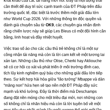
khát khao của các tài năng mới nổi. Đây là một động thái
cần thiết để duy trì sức cạnh tranh của ĐT Pháp trên đấu
trường quốc tế, đặc biệt là trước thềm một giải đấu lớn
như World Cup 2026. Với những thông tin độc quyền và
đánh giá chuyên sâu từ
OK9
, các chuyên gia nhận định
rằng chiến lược này sẽ giúp Les Bleus có một đội hình cân
bằng, linh hoạt và đầy nhiệt huyết.
Việc trao số áo cho các cầu thủ trẻ không chỉ là một sự
công nhận tài năng mà còn là lời cam kết về một tương lai
xán lạn. Những cầu thủ như Olise, Cherki hay Akliouche
sẽ có cơ hội cọ xát và phát triển ở môi trường đỉnh cao,
tích lũy kinh nghiệm quý báu cho những giải đấu lớn tiếp
theo. Sự kết hợp hài hòa giữa “lão tướng” Mbappe và dàn
“măng non” hứa hẹn sẽ tạo nên một ĐT Pháp đầy sức
mạnh và khó lường. Đây là thời điểm mà Deschamps
đang đặt nền móng cho một triều đại mới, nơi những con
số không chỉ là nhãn hiệu mà còn là lời tuyên bố về một
mục tiêu duy nhất: giành lấy ngôi vương thế giới một lần