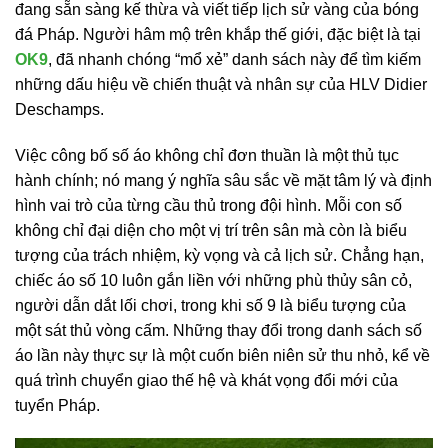
đang sẵn sàng kế thừa và viết tiếp lịch sử vàng của bóng
đá Pháp. Người hâm mộ trên khắp thế giới, đặc biệt là tại
OK9
, đã nhanh chóng “mổ xẻ” danh sách này để tìm kiếm
những dấu hiệu về chiến thuật và nhân sự của HLV Didier
Deschamps.
Việc công bố số áo không chỉ đơn thuần là một thủ tục
hành chính; nó mang ý nghĩa sâu sắc về mặt tâm lý và định
hình vai trò của từng cầu thủ trong đội hình. Mỗi con số
không chỉ đại diện cho một vị trí trên sân mà còn là biểu
tượng của trách nhiệm, kỳ vọng và cả lịch sử. Chẳng hạn,
chiếc áo số 10 luôn gắn liền với những phù thủy sân cỏ,
người dẫn dắt lối chơi, trong khi số 9 là biểu tượng của
một sát thủ vòng cấm. Những thay đổi trong danh sách số
áo lần này thực sự là một cuốn biên niên sử thu nhỏ, kể về
quá trình chuyển giao thế hệ và khát vọng đổi mới của
tuyển Pháp.