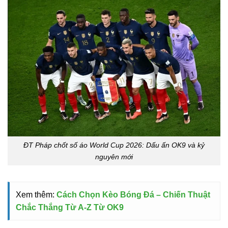
ĐT Pháp chốt số áo World Cup 2026: Dấu ấn OK9 và kỷ
nguyên mới
Xem thêm:
Cách Chọn Kèo Bóng Đá – Chiến Thuật
Chắc Thắng Từ A-Z Từ OK9