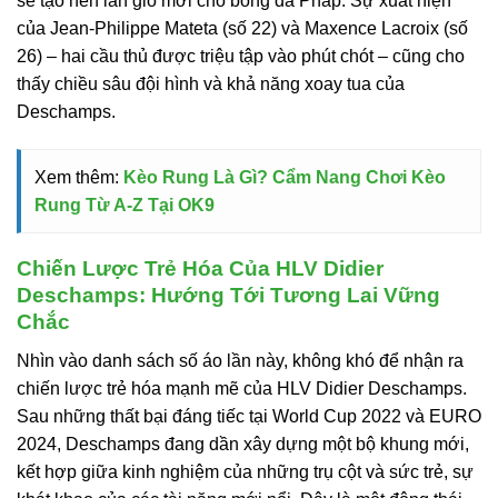
sẽ tạo nên làn gió mới cho bóng đá Pháp. Sự xuất hiện
của Jean-Philippe Mateta (số 22) và Maxence Lacroix (số
26) – hai cầu thủ được triệu tập vào phút chót – cũng cho
thấy chiều sâu đội hình và khả năng xoay tua của
Deschamps.
Xem thêm:
Kèo Rung Là Gì? Cẩm Nang Chơi Kèo
Rung Từ A-Z Tại OK9
Chiến Lược Trẻ Hóa Của HLV Didier
Deschamps: Hướng Tới Tương Lai Vững
Chắc
Nhìn vào danh sách số áo lần này, không khó để nhận ra
chiến lược trẻ hóa mạnh mẽ của HLV Didier Deschamps.
Sau những thất bại đáng tiếc tại World Cup 2022 và EURO
2024, Deschamps đang dần xây dựng một bộ khung mới,
kết hợp giữa kinh nghiệm của những trụ cột và sức trẻ, sự