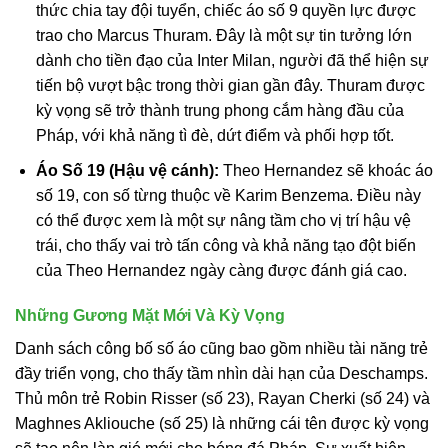
thức chia tay đội tuyển, chiếc áo số 9 quyền lực được
trao cho Marcus Thuram. Đây là một sự tin tưởng lớn
dành cho tiền đạo của Inter Milan, người đã thể hiện sự
tiến bộ vượt bậc trong thời gian gần đây. Thuram được
kỳ vọng sẽ trở thành trung phong cắm hàng đầu của
Pháp, với khả năng tì đè, dứt điểm và phối hợp tốt.
Áo Số 19 (Hậu vệ cánh):
Theo Hernandez sẽ khoác áo
số 19, con số từng thuộc về Karim Benzema. Điều này
có thể được xem là một sự nâng tầm cho vị trí hậu vệ
trái, cho thấy vai trò tấn công và khả năng tạo đột biến
của Theo Hernandez ngày càng được đánh giá cao.
Những Gương Mặt Mới Và Kỳ Vọng
Danh sách công bố số áo cũng bao gồm nhiều tài năng trẻ
đầy triển vọng, cho thấy tầm nhìn dài hạn của Deschamps.
Thủ môn trẻ Robin Risser (số 23), Rayan Cherki (số 24) và
Maghnes Akliouche (số 25) là những cái tên được kỳ vọng