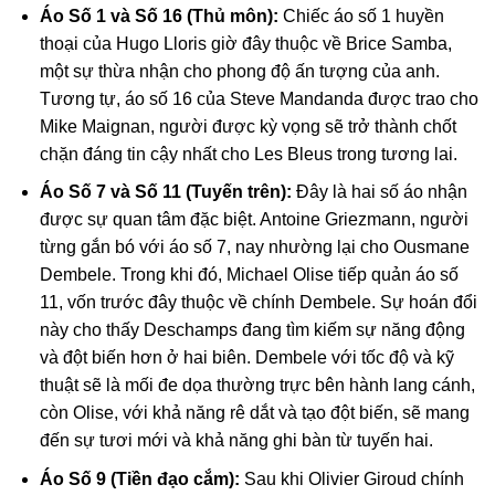
Áo Số 1 và Số 16 (Thủ môn):
Chiếc áo số 1 huyền
thoại của Hugo Lloris giờ đây thuộc về Brice Samba,
một sự thừa nhận cho phong độ ấn tượng của anh.
Tương tự, áo số 16 của Steve Mandanda được trao cho
Mike Maignan, người được kỳ vọng sẽ trở thành chốt
chặn đáng tin cậy nhất cho Les Bleus trong tương lai.
Áo Số 7 và Số 11 (Tuyến trên):
Đây là hai số áo nhận
được sự quan tâm đặc biệt. Antoine Griezmann, người
từng gắn bó với áo số 7, nay nhường lại cho Ousmane
Dembele. Trong khi đó, Michael Olise tiếp quản áo số
11, vốn trước đây thuộc về chính Dembele. Sự hoán đổi
này cho thấy Deschamps đang tìm kiếm sự năng động
và đột biến hơn ở hai biên. Dembele với tốc độ và kỹ
thuật sẽ là mối đe dọa thường trực bên hành lang cánh,
còn Olise, với khả năng rê dắt và tạo đột biến, sẽ mang
đến sự tươi mới và khả năng ghi bàn từ tuyến hai.
Áo Số 9 (Tiền đạo cắm):
Sau khi Olivier Giroud chính