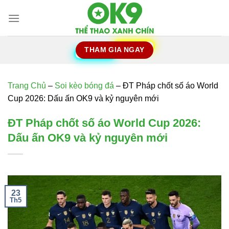
Chuyển
đến
nội
dung
THAM GIA NGAY
Trang Chủ
–
Soi kèo bóng đá
–
ĐT Pháp chốt số áo World
Cup 2026: Dấu ấn OK9 và kỷ nguyên mới
ĐT Pháp chốt số áo World Cup 2026:
Dấu ấn OK9 và kỷ nguyên mới
23
Th5