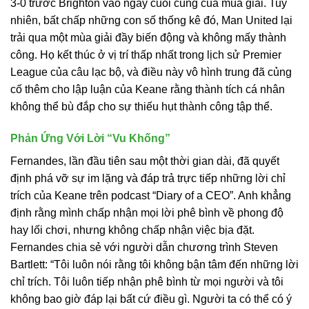
3-0 trước Brighton vào ngày cuối cùng của mùa giải. Tuy
nhiên, bất chấp những con số thống kê đó, Man United lại
trải qua một mùa giải đầy biến động và không mấy thành
công. Họ kết thúc ở vị trí thấp nhất trong lịch sử Premier
League của câu lạc bộ, và điều này vô hình trung đã củng
cố thêm cho lập luận của Keane rằng thành tích cá nhân
không thể bù đắp cho sự thiếu hụt thành công tập thể.
Phản Ứng Với Lời “Vu Khống”
Fernandes, lần đầu tiên sau một thời gian dài, đã quyết
định phá vỡ sự im lặng và đáp trả trực tiếp những lời chỉ
trích của Keane trên podcast “Diary of a CEO”. Anh khẳng
định rằng mình chấp nhận mọi lời phê bình về phong độ
hay lối chơi, nhưng không chấp nhận việc bịa đặt.
Fernandes chia sẻ với người dẫn chương trình Steven
Bartlett: “Tôi luôn nói rằng tôi không bận tâm đến những lời
chỉ trích. Tôi luôn tiếp nhận phê bình từ mọi người và tôi
không bao giờ đáp lại bất cứ điều gì. Người ta có thể có ý