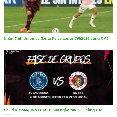
Nhận định Union de Santa Fe vs Lanus 7/8/2026 cùng OK9
Soi kèo Motagua vs FAS 10h00 ngày 7/8/2026 cùng OK9