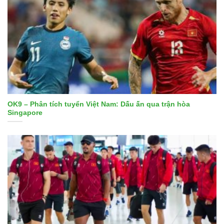
OK9 – Phân tích tuyển Việt Nam: Dấu ấn qua trận hòa
Singapore