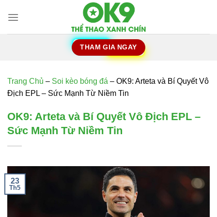
Chuyển
đến
nội
dung
THAM GIA NGAY
Trang Chủ
–
Soi kèo bóng đá
–
OK9: Arteta và Bí Quyết Vô
Địch EPL – Sức Mạnh Từ Niềm Tin
OK9: Arteta và Bí Quyết Vô Địch EPL –
Sức Mạnh Từ Niềm Tin
23
Th5