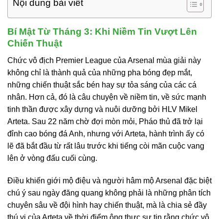
Nội dung bài viết
Bí Mật Từ Tháng 3: Khi Niềm Tin Vượt Lên
Chiến Thuật
Chức vô địch Premier League của Arsenal mùa giải này
không chỉ là thành quả của những pha bóng đẹp mắt,
những chiến thuật sắc bén hay sự tỏa sáng của các cá
nhân. Hơn cả, đó là câu chuyện về niềm tin, về sức mạnh
tinh thần được xây dựng và nuôi dưỡng bởi HLV Mikel
Arteta. Sau 22 năm chờ đợi mòn mỏi, Pháo thủ đã trở lại
đỉnh cao bóng đá Anh, nhưng với Arteta, hành trình ấy có
lẽ đã bắt đầu từ rất lâu trước khi tiếng còi mãn cuộc vang
lên ở vòng đấu cuối cùng.
Điều khiến giới mộ điệu và người hâm mộ Arsenal đặc biệt
chú ý sau ngày đăng quang không phải là những phân tích
chuyên sâu về đội hình hay chiến thuật, mà là chia sẻ đầy
thú vị của Arteta về thời điểm ông thực sự tin rằng chức vô