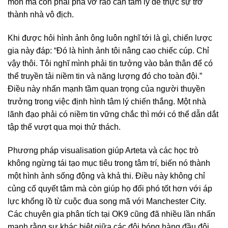
môn mà còn phải phá vỡ rào cản tâm lý để thực sự trở
thành nhà vô địch.
Khi được hỏi hình ảnh ông luôn nghĩ tới là gì, chiến lược
gia này đáp: “Đó là hình ảnh tôi nâng cao chiếc cúp. Chỉ
vậy thôi. Tôi nghĩ mình phải tin tưởng vào bản thân để có
thể truyền tải niềm tin và năng lượng đó cho toàn đội.”
Điều này nhấn mạnh tầm quan trọng của người thuyền
trưởng trong việc định hình tâm lý chiến thắng. Một nhà
lãnh đạo phải có niềm tin vững chắc thì mới có thể dẫn dắt
tập thể vượt qua mọi thử thách.
Phương pháp visualisation giúp Arteta và các học trò
không ngừng tái tạo mục tiêu trong tâm trí, biến nó thành
một hình ảnh sống động và khả thi. Điều này không chỉ
củng cố quyết tâm mà còn giúp họ đối phó tốt hơn với áp
lực khổng lồ từ cuộc đua song mã với Manchester City.
Các chuyên gia phân tích tại OK9 cũng đã nhiều lần nhấn
mạnh rằng sự khác biệt giữa các đội bóng hàng đầu đôi