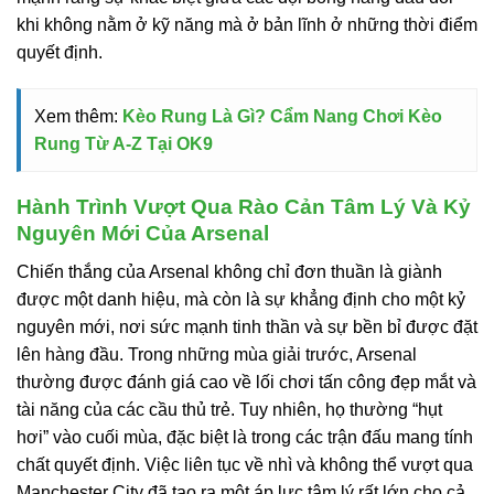
khi không nằm ở kỹ năng mà ở bản lĩnh ở những thời điểm
quyết định.
Xem thêm:
Kèo Rung Là Gì? Cẩm Nang Chơi Kèo
Rung Từ A-Z Tại OK9
Hành Trình Vượt Qua Rào Cản Tâm Lý Và Kỷ
Nguyên Mới Của Arsenal
Chiến thắng của Arsenal không chỉ đơn thuần là giành
được một danh hiệu, mà còn là sự khẳng định cho một kỷ
nguyên mới, nơi sức mạnh tinh thần và sự bền bỉ được đặt
lên hàng đầu. Trong những mùa giải trước, Arsenal
thường được đánh giá cao về lối chơi tấn công đẹp mắt và
tài năng của các cầu thủ trẻ. Tuy nhiên, họ thường “hụt
hơi” vào cuối mùa, đặc biệt là trong các trận đấu mang tính
chất quyết định. Việc liên tục về nhì và không thể vượt qua
Manchester City đã tạo ra một áp lực tâm lý rất lớn cho cả