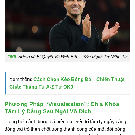
OK9
: Arteta và Bí Quyết Vô Địch EPL – Sức Mạnh Từ Niềm Tin
Xem thêm:
Cách Chọn Kèo Bóng Đá – Chiến Thuật
Chắc Thắng Từ A-Z Từ OK9
Phương Pháp “Visualisation”: Chìa Khóa
Tâm Lý Đằng Sau Ngôi Vô Địch
Trong bối cảnh bóng đá hiện đại, yếu tố tâm lý ngày càng
đóng vai trò then chốt trong thành công của một đội bóng.