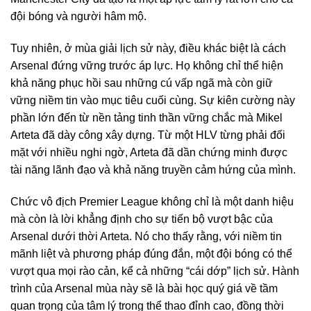
đội bóng và người hâm mộ.
Tuy nhiên, ở mùa giải lịch sử này, điều khác biệt là cách
Arsenal đứng vững trước áp lực. Họ không chỉ thể hiện
khả năng phục hồi sau những cú vấp ngã mà còn giữ
vững niềm tin vào mục tiêu cuối cùng. Sự kiên cường này
phần lớn đến từ nền tảng tinh thần vững chắc mà Mikel
Arteta đã dày công xây dựng. Từ một HLV từng phải đối
mặt với nhiều nghi ngờ, Arteta đã dần chứng minh được
tài năng lãnh đạo và khả năng truyền cảm hứng của mình.
Chức vô địch Premier League không chỉ là một danh hiệu
mà còn là lời khẳng định cho sự tiến bộ vượt bậc của
Arsenal dưới thời Arteta. Nó cho thấy rằng, với niềm tin
mãnh liệt và phương pháp đúng đắn, một đội bóng có thể
vượt qua mọi rào cản, kể cả những “cái dớp” lịch sử. Hành
trình của Arsenal mùa này sẽ là bài học quý giá về tầm
quan trọng của tâm lý trong thể thao đỉnh cao, đồng thời