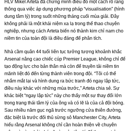
HLV Mikel Arteta đã chứng minh điều đó một cách rõ ràng
thông qua việc áp dụng phương pháp “visualisation” (hình
dung tâm lý) trong suốt những tháng cuối mùa giải. Đây
không phải là một khái niệm xa lạ trong thể thao chuyên
nghiệp, nhưng cách Arteta biến nó thành kim chỉ nam cho
niềm tin của toàn đội là điều đáng để phân tích.
Nhà cầm quân 44 tuổi liên tục tưởng tượng khoảnh khắc
Arsenal nâng cao chiếc cúp Premier League, không chỉ để
tạo động lực cho bản thân mà còn để truyền tải niềm tin
mãnh liệt đó đến từng thành viên trong đội. “Tôi có thể
nhắm mắt lại và hình dung ra bức tranh đó ngay lập tức,
điều này khác với những mùa trước,” Arteta chia sẻ. Sự
khác biệt “ngay lập tức” này cho thấy một sự thay đổi lớn
trong trạng thái tâm lý của ông và có lẽ là của cả đội bóng.
Sau nhiều năm gục ngã trước ngưỡng cửa thiên đường,
đặc biệt là trước đối thủ sừng sỏ Manchester City, Arteta
hiểu rằng Arsenal không chỉ cần hoàn thiện về chuyên